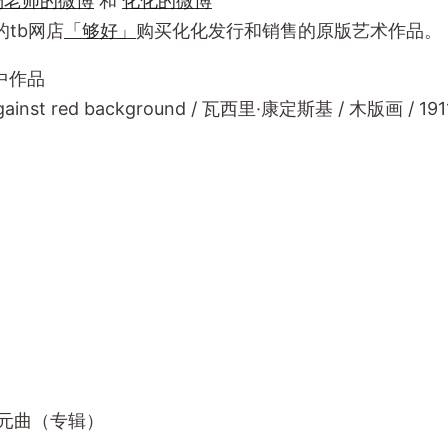
杨老师的微博
和
化化的微博
tb网店
「够好」
购买化化发行和销售的原版艺术作品。
t 中作品
gainst red background / 瓦西里·康定斯基 / 木版画 / 1911 
- 元曲（专辑）