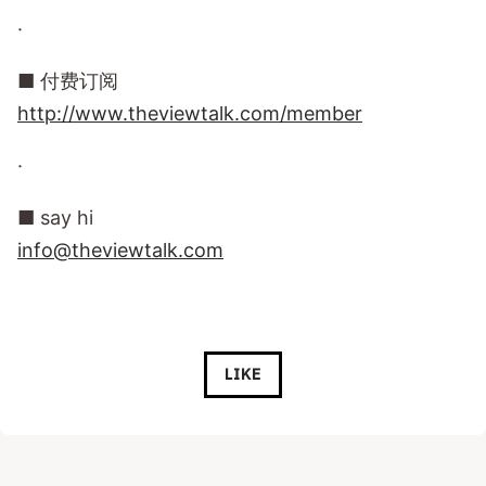
·
■ 付费订阅
http://www.theviewtalk.com/member
·
■ say hi
info@theviewtalk.com
LIKE