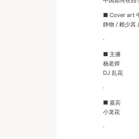
中国如何在西
■ Cover ar
静物 / 赖少其 /
·
■ 主播
杨老师
DJ 乱花
·
■ 嘉宾
小龙花
·