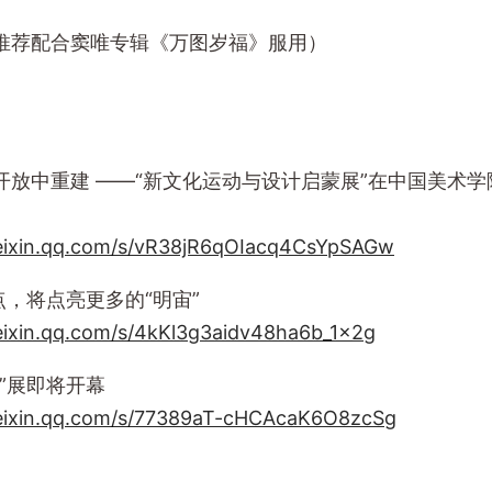
推荐配合窦唯专辑《万图岁福》服用）
开放中重建 ——“新文化运动与设计启蒙展”在中国美术
weixin.qq.com/s/vR38jR6qOIacq4CsYpSAGw
点，将点亮更多的“明宙”
eixin.qq.com/s/4kKl3g3aidv48ha6b_1x2g
”展即将开幕
weixin.qq.com/s/77389aT-cHCAcaK6O8zcSg