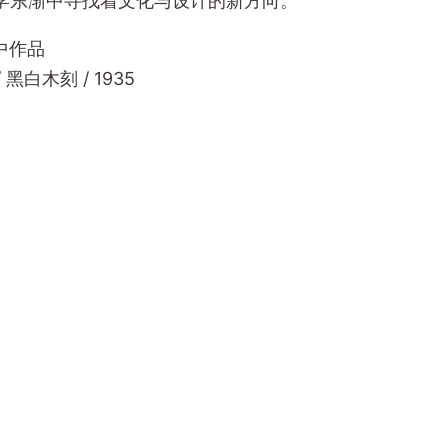
学东渐中寻找着文化与设计的新方向。
t 中作品
 黑白木刻 / 1935