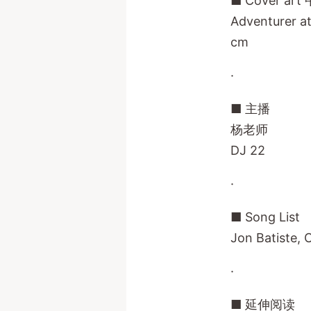
■ Cover ar
Adventurer 
cm
·
■ 主播
杨老师
DJ 22
·
■ Song List
Jon Batiste, C
·
■ 延伸阅读