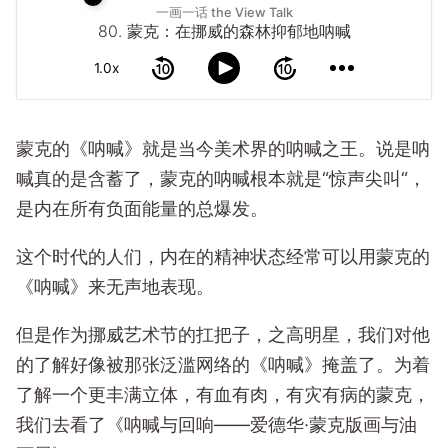
一画一话 the View Talk
80. 蒙克：在挪威的森林抑郁地呐喊
1.0x
蒙克的《呐喊》就是当今美术界的呐喊之王。说是呐
喊真的是含蓄了，蒙克的呐喊根本就是“惊声尖叫“，
是内在所有负面能量的总爆发。
这个时代的人们，内在的精神状态经常可以用蒙克的
《呐喊》来无声地表现。
但是作为挪威艺术节的扛把子，之高明星，我们对他
的了解好像被那张泛滥网络的《呐喊》掩盖了。为着
了解一个更丰满立体，有血有肉，有灾有病的蒙克，
我们去看了《呐喊与回响——爱德华·蒙克版画与油