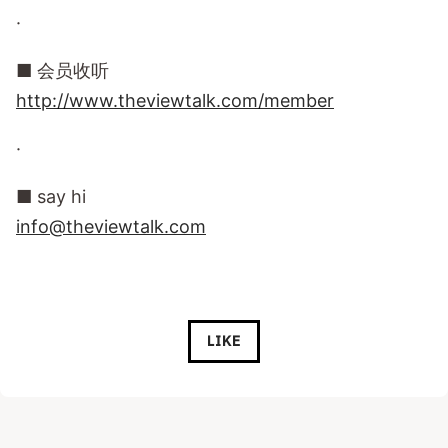
·
■ 会员收听
http://www.theviewtalk.com/member
·
■ say hi
info@theviewtalk.com
LIKE