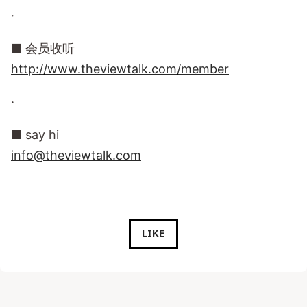
·
■ 会员收听
http://www.theviewtalk.com/member
·
■ say hi
info@theviewtalk.com
LIKE