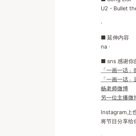
U2 - Bullet t
·
■ 延伸内容
na ·
■ sns 感
「一画一话」
「一画一话」
杨老师微博
另一位主播微
Instagr
将节目分享给
·