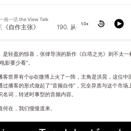
一画一话 the View Talk
1.0x
《自作主张》
》是轻盈的惊喜，张律导演的新作《白塔之光》则不太一
电影要少看”。
播客世界有个ip在微博上火了一阵，主角是洪晃，这位中
通过播客的形式做起了“音频自传”，完全异质与这个市场
识名词，转述时事型的音频内容。
值何在，我们慢慢道来。