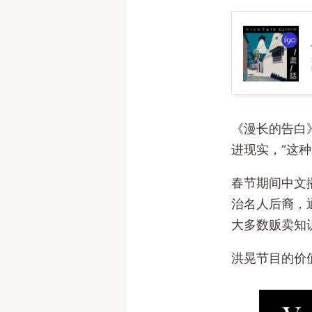
190. 从张律《白塔之光》到洪晃
《漫长的告白
进现实，“这种
春节期间中文
治名人后裔，
大多数贩卖知
洪晃节目的价