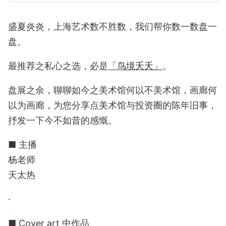
盛夏炎炎，上海艺术数不胜数，我们帮你数一数盘一
盘。
最推荐之私心之选，必是
「鸟境夭夭」
。
盘展之余，聊聊如今之美术馆何以不美术馆，画廊何
以为画廊，为您分享点美术馆与投资圈的陈年旧事，
抒发一下今不如昔的感慨。
■ 主播
杨老师
天太热
·
■ Cover art 中作品