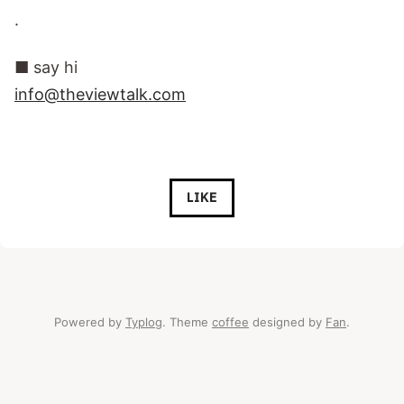
·
■ say hi
info@theviewtalk.com
LIKE
Powered by
Typlog
. Theme
coffee
designed by
Fan
.