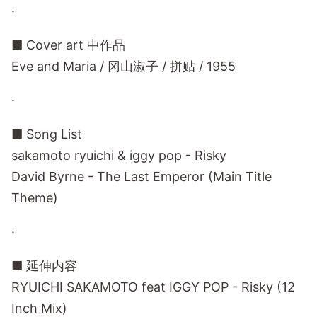
·
■ Cover art 中作品
Eve and Maria / 冈山淑子 / 拼贴 / 1955
·
■ Song List
sakamoto ryuichi & iggy pop - Risky
David Byrne - The Last Emperor (Main Title
Theme)
·
■ 延伸内容
RYUICHI SAKAMOTO feat IGGY POP - Risky (12
Inch Mix)