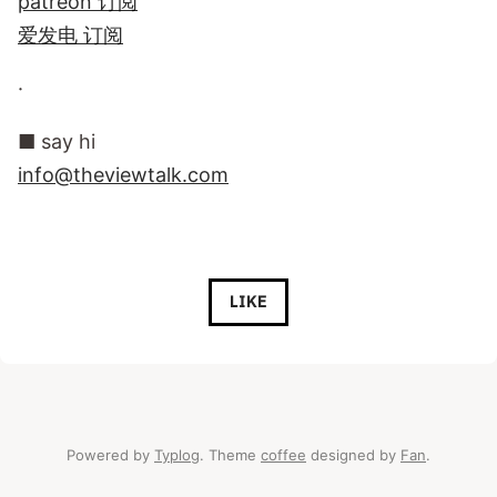
patreon 订阅
爱发电 订阅
·
■ say hi
info@theviewtalk.com
LIKE
Powered by
Typlog
. Theme
coffee
designed by
Fan
.