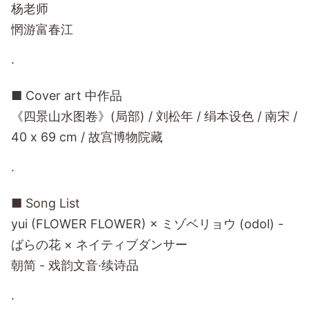
杨老师
惘游富春江
·
■ Cover art 中作品
《四景山水图卷》(局部) / 刘松年 / 绢本设色 / 南宋 /
40 x 69 cm / 故宫博物院藏
·
■ Song List
yui (FLOWER FLOWER) × ミゾベリョウ (odol) -
ばらの花 × ネイティブダンサー
朝简 - 戏韵文音·续诗品
·