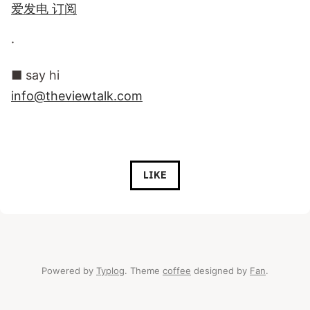
爱发电 订阅
·
■ say hi
info@theviewtalk.com
LIKE
Powered by
Typlog
. Theme
coffee
designed by
Fan
.