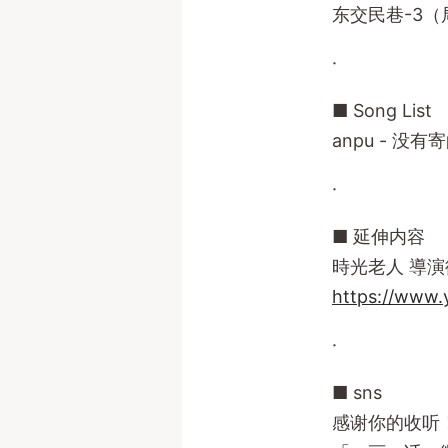
东交民巷-3（局部
·
■ Song List
anpu - 没有
·
■ 延伸内容
時光老人 導
https://www
·
■ sns
感谢你的收听