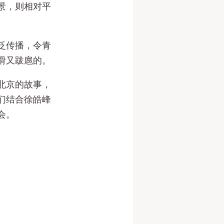
景，则相对平
泛传播，令青
滑又跋扈的。
北京的故事，
们结合徐皓峰
会。