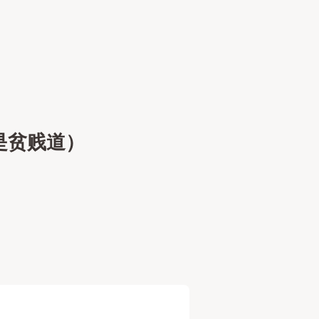
影是贫贱道）