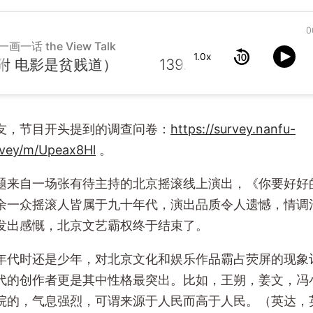
0
一画一话 the View Talk
1.0x
 电影是贫贱道）
友，节目开头提到的调查问卷：
https://survey.nanfu-
rvey/m/Upeax8Hl
。
题来自一场张有待主持的北京摇滚线上演出，《你要好好
余一众摇滚人皆属于九十年代，演出品质令人遗憾，情调
发出感慨，北京文艺霸权终于结束了。
年代时还是少年，对北京文化和娱乐作品霸占荧屏的现象
代的创作者更是其中性格最突出。比如，王朔，姜文，冯
院的，气息强烈，可谓来源于人民而高于人民。（英达，