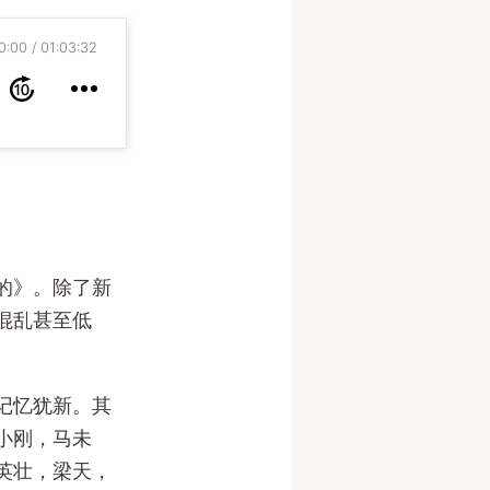
0:00
01:03:32
的》。除了新
混乱甚至低
记忆犹新。其
小刚，马未
英壮，梁天，