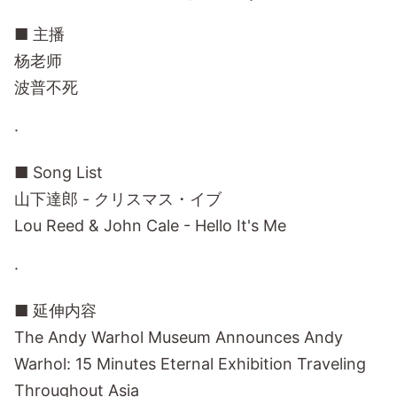
■ 主播
杨老师
波普不死
·
■ Song List
山下達郎 - クリスマス・イブ
Lou Reed & John Cale - Hello It's Me
·
■ 延伸内容
The Andy Warhol Museum Announces Andy
Warhol: 15 Minutes Eternal Exhibition Traveling
Throughout Asia