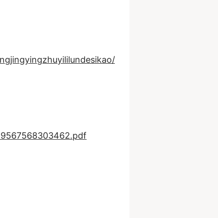
jingyingzhuyililundesikao/
829567568303462.pdf